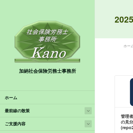
202
ホー
加納社会保険労務士事務所
ホーム
最前線の散策
管理
の見
ご支援内容
(repo